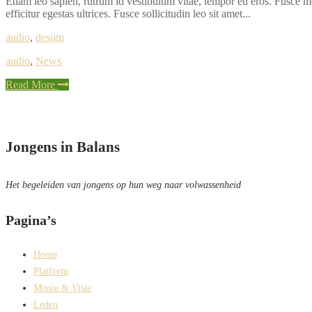
Etiam leo sapien, rutrum id vestibulum vitae, tempor eu eros. Fusce mol
efficitur egestas ultrices. Fusce sollicitudin leo sit amet...
audio
,
design
audio
,
News
Read More
Jongens in Balans
Het begeleiden van jongens op hun weg naar volwassenheid
Pagina’s
Home
Platform
Missie & Visie
Leden