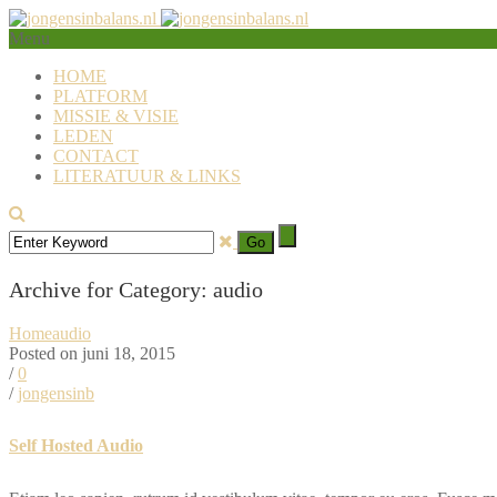
Menu
HOME
PLATFORM
MISSIE & VISIE
LEDEN
CONTACT
LITERATUUR & LINKS
Archive for Category: audio
Home
audio
Posted on juni 18, 2015
/
0
/
jongensinb
Self Hosted Audio